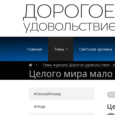
Главная
Темы
Светская хроника
Темы журнала Дорогое удовольствие - м
Целого мира мало
#СвежийНомер
30.
Це
#Люди
«Мы