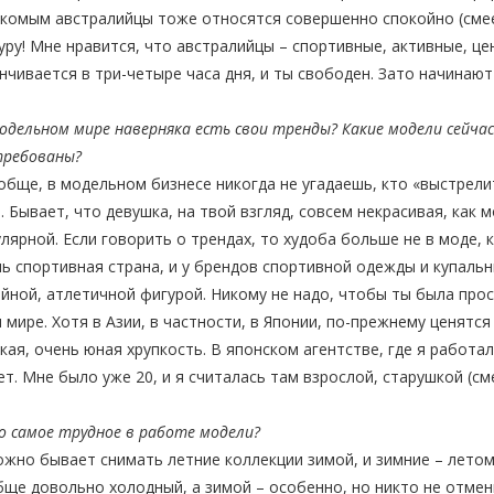
комым австралийцы тоже относятся совершенно спокойно (смее
уру! Мне нравится, что австралийцы – спортивные, активные, це
нчивается в три-четыре часа дня, и ты свободен. Зато начинают 
модельном мире наверняка есть свои тренды? Какие модели сейча
требованы?
обще, в модельном бизнесе никогда не угадаешь, кто «выстрели
. Бывает, что девушка, на твой взгляд, совсем некрасивая, как
лярной. Если говорить о трендах, то худоба больше не в моде, 
ь спортивная страна, и у брендов спортивной одежды и купаль
йной, атлетичной фигурой. Никому не надо, чтобы ты была прост
 мире. Хотя в Азии, в частности, в Японии, по-прежнему ценятся
кая, очень юная хрупкость. В японском агентстве, где я работа
ет. Мне было уже 20, и я считалась там взрослой, старушкой (см
о самое трудное в работе модели?
ожно бывает снимать летние коллекции зимой, и зимние – летом
ще довольно холодный, а зимой – особенно, но никто не отмени