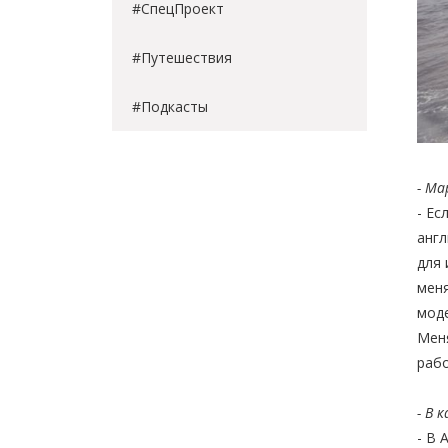
#СпецПроект
#Путешествия
#Подкасты
- Ма
- Ес
англ
для 
меня
моде
Меня
рабо
- В 
- В 