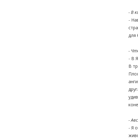
- В 
- На
стра
для 
- Чт
- В 
В тр
Плох
анги
друг
удив
коне
- Ав
- Я 
живо