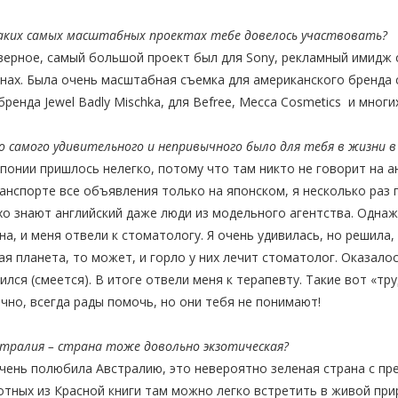
каких самых масштабных проектах тебе довелось участвовать?
верное, самый большой проект был для Sony, рекламный имидж 
нах. Была очень масштабная съемка для американского бренда с
бренда Jewel Badly Mischka, для Befree, Mecca Cosmetics и многи
о самого удивительного и непривычного было для тебя в жизни в
Японии пришлось нелегко, потому что там никто не говорит на а
анспорте все объявления только на японском, я несколько раз
о знают английский даже люди из модельного агентства. Однаж
на, и меня отвели к стоматологу. Я очень удивилась, но решила
ая планета, то может, и горло у них лечит стоматолог. Оказало
ился (смеется). В итоге отвели меня к терапевту. Такие вот «тр
чно, всегда рады помочь, но они тебя не понимают!
стралия – страна тоже довольно экзотическая?
очень полюбила Австралию, это невероятно зеленая страна с пр
тных из Красной книги там можно легко встретить в живой при