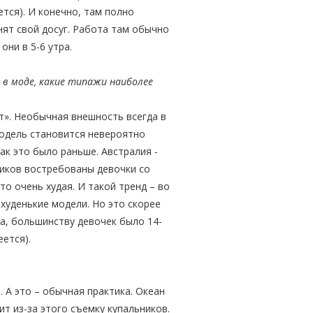
тся). И конечно, там полно
нят свой досуг. Работа там обычно
они в 5-6 утра.
с в моде, какие типажи наиболее
т». Необычная внешность всегда в
 модель становится невероятно
как это было раньше. Австралия -
ников востребованы девочки со
о очень худая. И такой тренд – во
 худенькие модели. Но это скорее
ла, большинству девочек было 14-
еется).
. А это – обычная практика. Океан
т из-за этого съемку купальников.