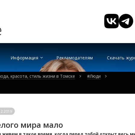
Информация
Рекламодателям
Скачать жур
ода, красота, стиль жизни в Томске
#Люди
12.2019
лого мира мало
 живем в такое время, когда перед тобой открыт весь ми