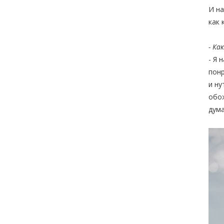
И на
как 
- Ка
- Я 
понр
и ну
обож
дума