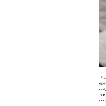
- Ка
муж
- Да
Они 
проф