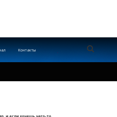
нал
Контакты
р, и если хочешь чего-то