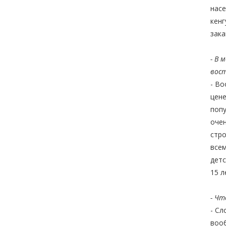
насе
кенг
зака
- В 
вос
- Во
цене
попу
очен
стро
всем
детс
15 л
- Чт
- Сл
вооб