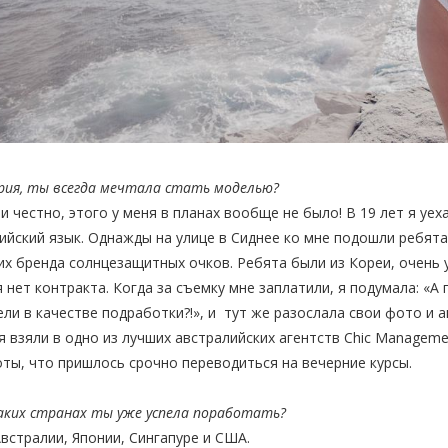
рия, ты всегда мечтала стать моделью?
ли честно, этого у меня в планах вообще не было! В 19 лет я уех
ийский язык. Однажды на улице в Сиднее ко мне подошли ребята 
их бренда солнцезащитных очков. Ребята были из Кореи, очень у
 нет контракта. Когда за съемку мне заплатили, я подумала: «А
ли в качестве подработки?!», и тут же разослала свои фото и а
 взяли в одно из лучших австралийских агентств Chic Managemen
ты, что пришлось срочно переводиться на вечерние курсы.
каких странах ты уже успела поработать?
Австралии, Японии, Сингапуре и США.