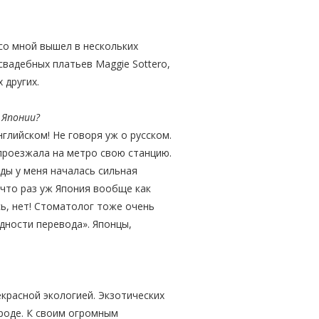
со мной вышел в нескольких
вадебных платьев Maggie Sottero,
х других.
 Японии?
нглийском! Не говоря уж о русском.
 проезжала на метро свою станцию.
ды у меня началась сильная
, что раз уж Япония вообще как
сь, нет! Стоматолог тоже очень
удности перевода». Японцы,
екрасной экологией. Экзотических
роде. К своим огромным