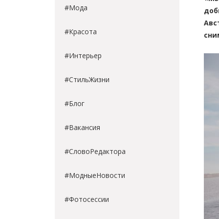
#Мода
доб
Авс
#Красота
сни
#Интерьер
#СтильЖизни
#Блог
#Вакансия
#СловоРедактора
#МодныеНовости
#Фотосессии