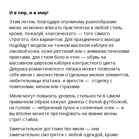
И в пир, и в мир!
Этим летом, благодаря огромному разнообразию
мюли, их можно вписать практически в любой стиль,
кроме, пожалуй, классического — того самого
строгого, без вариантов. Для праздничного выхода
подойдут модели на тонком высоком каблуке из
лаковой кожи, кожи рептилий или с анималистическими
принтами, для стиля бохо и этно — обувь на
массивном широком каблуке контрастного цвета.
Девушка романтического типажа может позволить
себе мюли с множеством отдельных мелких элементов,
любительницы эпатажа и яркости — отделку с
помпонами, мехом или стразами.
Мюли могут повысить уровень стильности в самом
привычном образе кэжуал: джинсы с белой футболкой,
на голове — небрежный пучок и солнечные очки — и
вы вполне можете претендовать на звание иконы
стрит-стайла.
Замечательное достоинство мюли — они
замечательно смотрятся с любой одеждой, кроме