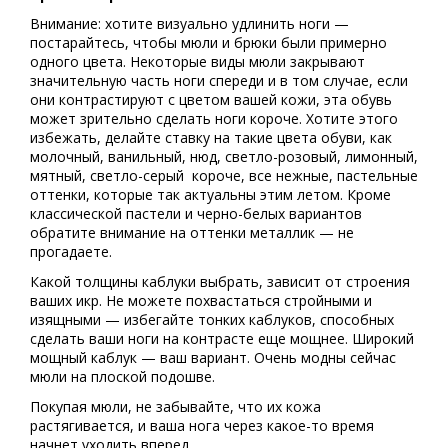
Внимание: хотите визуально удлинить ноги —
постарайтесь, чтобы мюли и брюки были примерно
одного цвета. Некоторые виды мюли закрывают
значительную часть ноги спереди и в том случае, если
они контрастируют с цветом вашей кожи, эта обувь
может зрительно сделать ноги короче. Хотите этого
избежать, делайте ставку на такие цвета обуви, как
молочный, ванильный, нюд, светло-розовый, лимонный,
мятный, светло-серый короче, все нежные, пастельные
оттенки, которые так актуальны этим летом. Кроме
классической пастели и черно-белых вариантов
обратите внимание на оттенки металлик — не
прогадаете.
Какой толщины каблуки выбрать, зависит от строения
ваших икр. Не можете похвастаться стройными и
изящными — избегайте тонких каблуков, способных
сделать ваши ноги на контрасте еще мощнее. Широкий
мощный каблук — ваш вариант. Очень модны сейчас
мюли на плоской подошве.
Покупая мюли, не забывайте, что их кожа
растягивается, и ваша нога через какое-то время
начнет уходить вперед.