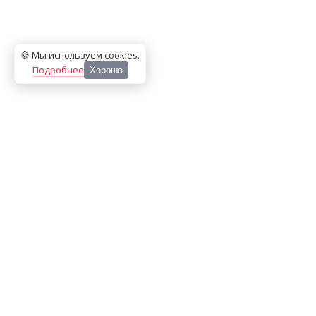
🍪 Мы используем cookies
.
Подробнее
Хорошо
ООО «МЕДИА ПРЕСС 2000»
Перепечатка материалов сайта «Дорогое удовольствие»
возможна только с письменного разрешения редакции.
При цитировании ссылка на
dorogoe.tomsk.ru
обязательна.
ИНН/КПП:
7017021467
/
701701001
Адрес:
634061
,
г. Томск
,
ул. Герцена 72Б
Телефон:
+7 382 252-10-01
, доб. 370