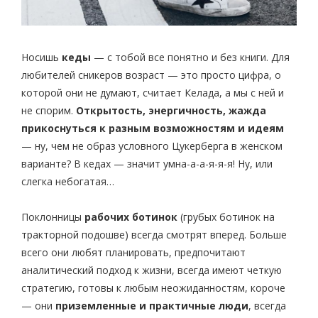
Носишь
кеды
— с тобой все понятно и без книги. Для
любителей сникеров возраст — это просто цифра, о
которой они не думают, считает Келада, а мы с ней и
не спорим.
Открытость, энергичность, жажда
прикоснуться к разным возможностям и идеям
— ну, чем не образ условного Цукерберга в женском
варианте? В кедах — значит умна-а-а-я-я-я! Ну, или
слегка небогатая…
Поклонницы
рабочих ботинок
(грубых ботинок на
тракторной подошве) всегда смотрят вперед. Больше
всего они любят планировать, предпочитают
аналитический подход к жизни, всегда имеют четкую
стратегию, готовы к любым неожиданностям, короче
— они
приземленные и практичные люди
, всегда