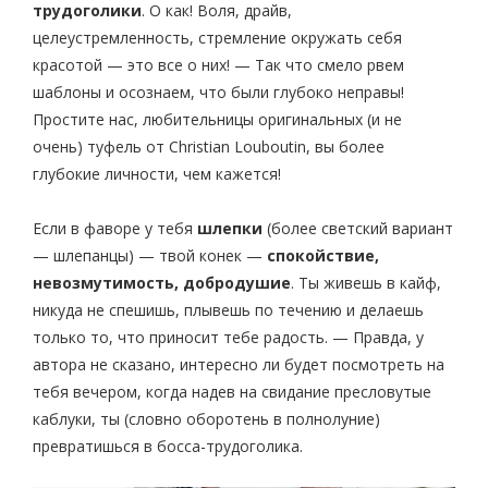
трудоголики
. О как! Воля, драйв,
целеустремленность, стремление окружать себя
красотой — это все о них! — Так что смело рвем
шаблоны и осознаем, что были глубоко неправы!
Простите нас, любительницы оригинальных (и не
очень) туфель от Christian Louboutin, вы более
глубокие личности, чем кажется!
Если в фаворе у тебя
шлепки
(более светский вариант
— шлепанцы) — твой конек —
спокойствие,
невозмутимость, добродушие
. Ты живешь в кайф,
никуда не спешишь, плывешь по течению и делаешь
только то, что приносит тебе радость. — Правда, у
автора не сказано, интересно ли будет посмотреть на
тебя вечером, когда надев на свидание пресловутые
каблуки, ты (словно оборотень в полнолуние)
превратишься в босса-трудоголика.