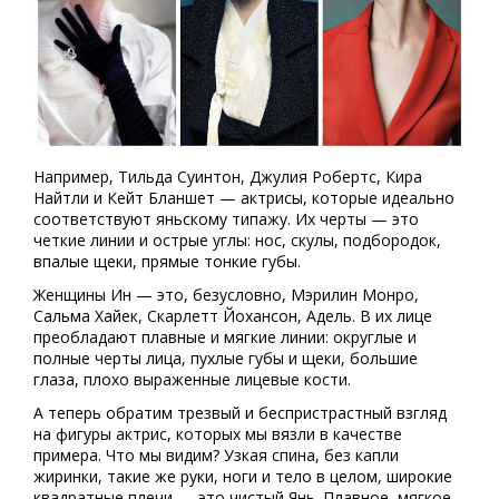
Например, Тильда Суинтон, Джулия Робертс, Кира
Найтли и Кейт Бланшет — актрисы, которые идеально
соответствуют яньскому типажу. Их черты — это
четкие линии и острые углы: нос, скулы, подбородок,
впалые щеки, прямые тонкие губы.
Женщины Ин — это, безусловно, Мэрилин Монро,
Сальма Хайек, Скарлетт Йохансон, Адель. В их лице
преобладают плавные и мягкие линии: округлые и
полные черты лица, пухлые губы и щеки, большие
глаза, плохо выраженные лицевые кости.
А теперь обратим трезвый и беспристрастный взгляд
на фигуры актрис, которых мы вязли в качестве
примера. Что мы видим? Узкая спина, без капли
жиринки, такие же руки, ноги и тело в целом, широкие
квадратные плечи — это чистый Янь. Плавное, мягкое