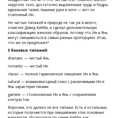
округлое тело, достаточно выраженные грудь и бедра,
идеальная талия, пышные руки и ноги — вот он
эталонный Ин.
Но чистых типажей в природе не так уж и много,
отметил Дэвид Кибби, и сделал дополнительную
классификацию женских образов, потому что Ин и Янь
могут смешиваться в самых разных пропорциях. Итак,
что же он предложил?
5 базовых типажей:
dramatic — чистый Янь
romantic — чистый Ин
classic — полное гармоничное смешение Ин и Янь
natural — взаимовыгодный союз с различимыми Ин и
Янь характеристиками
gamine — столкновение Ин и Янь с сохранением
контрастов.
Впрочем, это далеко не все типажи. Есть и остальные,
которые получаются при смешивании этих основных
вариантов. Посмотрите по схеме Кибби, как