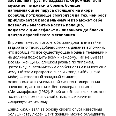
заставляют грустно вздыхать. Огромные, а-ля
мужские, пиджаки и брюки, больше
напоминающие паруса стоящего на якоре
корабля, потрясающе смотрятся на тех, чей рост
приближается к модельному и кто может себе
позволить элегантно носить палаццо,
подметающие асфальт вылизанного до блеска
центра европейского мегаполиса.
Впрочем, вместо того, чтобы завидовать (и втайне
вздыхать о таких удобных скинни), давайте вспомним,
что вообще-то все существующие модные тенденции и
не должны подходить всем и каждому. Так не бывает.
Все мы, женщины, слишком разные по типажам,
цветотипу, анатомическим особенностям и много еще
чему. Об этом прекрасно знал и Дэвид Кибби (David
Kibbe) — известный западный стилист,
основоположник уникальной системы типирования
внешности, автор книги-бестселлера по стилю
«Метаморфозы» (1982). В ней он объяснил, как можно
полностью поменять свой стиль, если изучить
созданную им систему.
Дэвид Кибби взял за основу своего опуса известный
большинству людей факт: женщин можно объединить