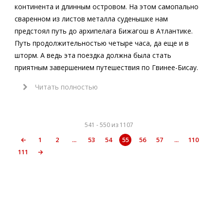
континента и длинным островом. На этом самопально
сваренном из листов металла суденышке нам
предстоял путь до архипелага Бижагош в Атлантике.
Путь продолжительностью четыре часа, да еще и в
шторм. А ведь эта поездка должна была стать
приятным завершением путешествия по Гвинее-Бисау.
Читать полностью
541 - 550 из 1107
←
1
2
...
53
54
55
56
57
...
110
111
→