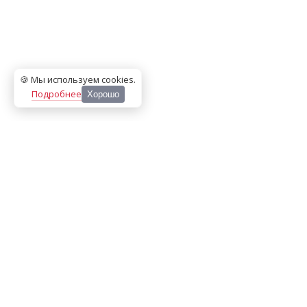
🍪 Мы используем cookies
.
Подробнее
Хорошо
ООО «МЕДИА ПРЕСС 2000»
Перепечатка материалов сайта «Дорогое удовольствие»
возможна только с письменного разрешения редакции.
При цитировании ссылка на
dorogoe.tomsk.ru
обязательна.
ИНН/КПП:
7017021467
/
701701001