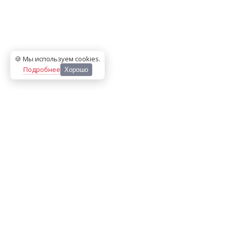
🍪 Мы используем cookies
.
Подробнее
Хорошо
ООО «МЕДИА ПРЕСС 2000»
Перепечатка материалов сайта «Дорогое удовольствие»
возможна только с письменного разрешения редакции.
При цитировании ссылка на
dorogoe.tomsk.ru
обязательна.
ИНН/КПП:
7017021467
/
701701001