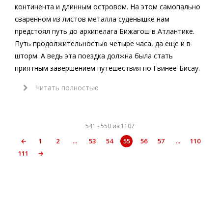
континента и длинным островом. На этом самопально
сваренном из листов металла суденышке нам
предстоял путь до архипелага Бижагош в Атлантике.
Путь продолжительностью четыре часа, да еще и в
шторм. А ведь эта поездка должна была стать
приятным завершением путешествия по Гвинее-Бисау.
Читать полностью
541 - 550 из 1107
←
1
2
...
53
54
55
56
57
...
110
111
→