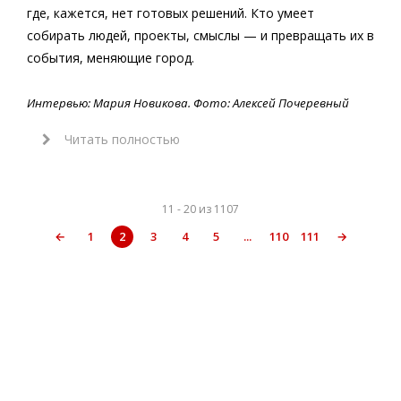
где, кажется, нет готовых решений. Кто умеет
собирать людей, проекты, смыслы — и превращать их в
события, меняющие город.
Интервью: Мария Новикова. Фото: Алексей Почеревный
Читать полностью
11 - 20 из 1107
←
1
2
3
4
5
...
110
111
→