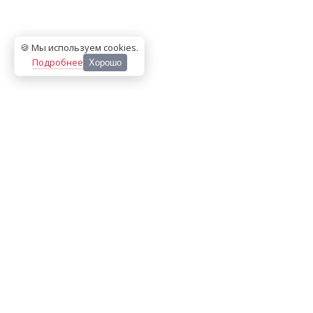
🍪 Мы используем cookies
.
Подробнее
Хорошо
ООО «МЕДИА ПРЕСС 2000»
Перепечатка материалов сайта «Дорогое удовольствие»
возможна только с письменного разрешения редакции.
При цитировании ссылка на
dorogoe.tomsk.ru
обязательна.
ИНН/КПП:
7017021467
/
701701001
Адрес:
634061
,
г. Томск
,
ул. Герцена 72Б
Телефон:
+7 382 252-10-01
, доб. 370
E-mail:
dorogoe@rde.ru