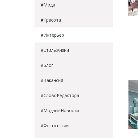
#Мода
#Красота
#Интерьер
#СтильЖизни
#Блог
#Вакансия
#СловоРедактора
#МодныеНовости
#Фотосессии