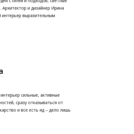
дня стилей и подходов, светлые
. Архитектор и дизайнер Ирина
ый интерьер выразительным
а
 интерьер сильные, активные
ностей, сразу отказываться от
карство и все есть яд – дело лишь