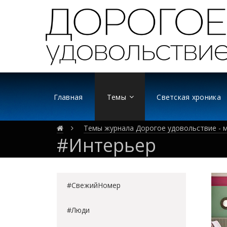
Главная
Темы
Светская хроника
Темы журнала Дорогое удовольствие - м
#Интерьер
#СвежийНомер
#Люди