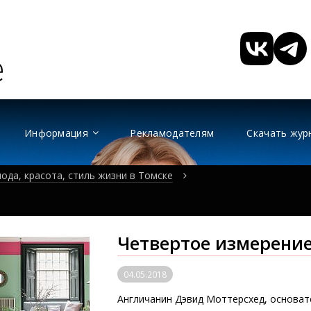
Информация
Рекламодателям
Скачать жур
ода, красота, стиль жизни в Томске
Четвертое измерени
04.05.2018
Англичанин Дэвид Моттерсхед, основател