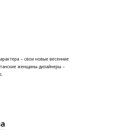
характера – свои новые весенние
итанские женщины-дизайнеры –
с.
ва