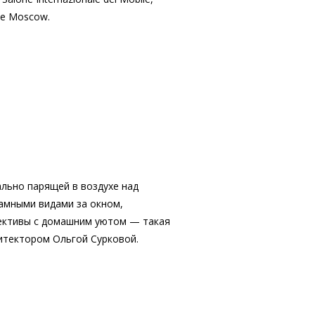
ide Moscow.
ально парящей в воздухе над
амными видами за окном,
ективы с домашним уютом — такая
хитектором Ольгой Сурковой.